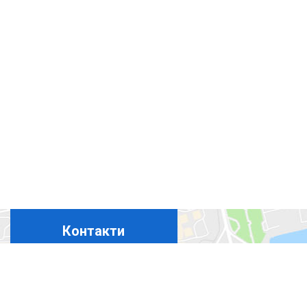
Контакти
+380675324869
+380444927694
+380965367411
+380508350365