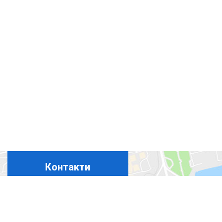
Контакти
+380675324869
+380444927694
+380965367411
+380508350365