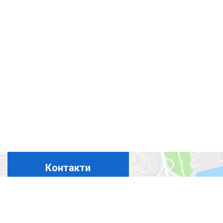
Контакти
+380675324869
+380444927694
+380965367411
+380508350365