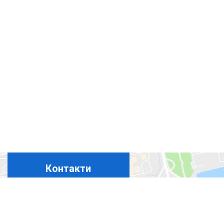
Контакти
+380675324869
+380444927694
+380965367411
+380508350365