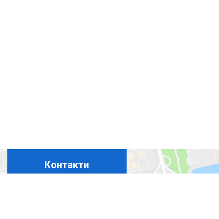
Контакти
+380675324869
+380444927694
+380965367411
+380508350365