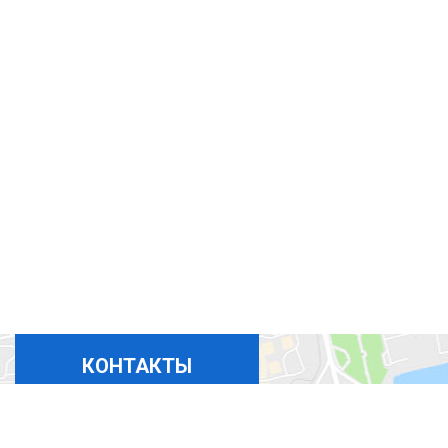
КОНТАКТЫ
+380675324869
+380444927694