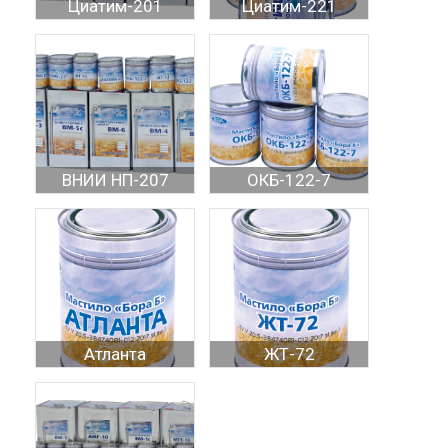
Циатим-201
Циатим-221
ВНИИ НП-207
ОКБ-122-7
Атланта
ЖТ-72