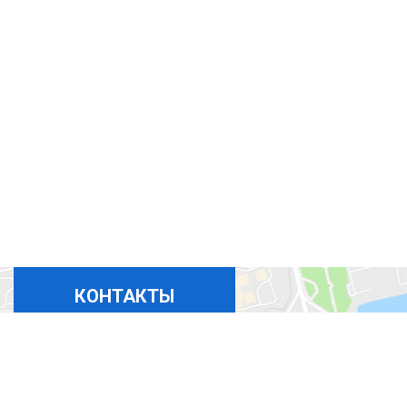
КОНТАКТЫ
+380675324869
+380444927694
+380965367411
+380508350365