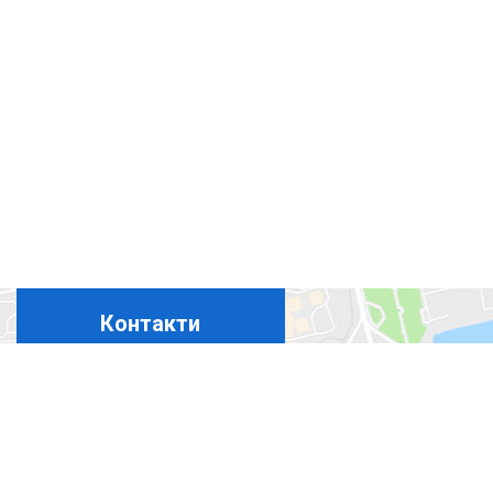
Контакти
+380675324869
+380444927694
+380965367411
+380508350365
bora-b@ukr.net