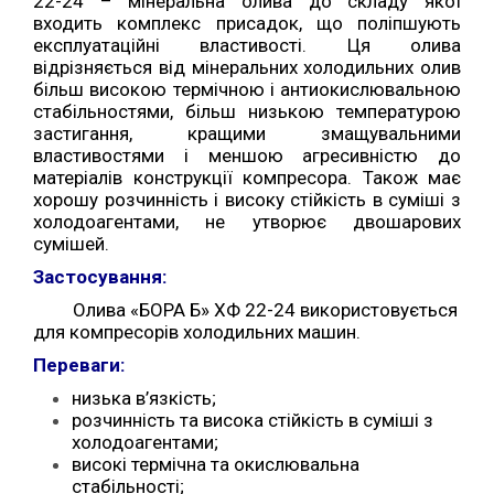
22-24 – мінеральна олива до складу якої
входить комплекс присадок, що поліпшують
експлуатаційні властивості. Ця олива
відрізняється від мінеральних холодильних олив
більш високою термічною і антиокислювальною
стабільностями, більш низькою температурою
застигання, кращими змащувальними
властивостями і меншою агресивністю до
матеріалів конструкції компресора. Також має
хорошу розчинність і високу стійкість в суміші з
холодоагентами, не утворює двошарових
сумішей.
Застосування:
Олива «БОРА Б» ХФ 22-24 використовується
для компресорів холодильних машин.
Переваги:
низька в’язкість;
розчинність та висока стійкість в суміші з
холодоагентами;
високі термічна та окислювальна
стабільності;