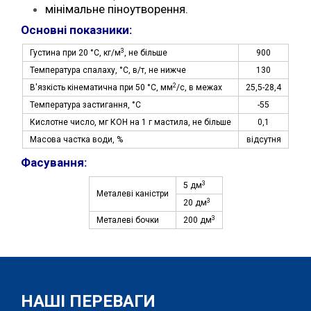
мінімальне піноутворення.
Основні показники:
3
Густина при 20 °С, кг/м
, не більше
900
Температура спалаху, °С, в/т, не нижче
130
2
В'язкість кінематична при 50 °С, мм
/с, в межах
25,5-28,4
Температура застигання, °С
-55
Кислотне число, мг КОН на 1 г мастила, не більше
0,1
Масова частка води, %
відсутня
Фасування:
3
5 дм
Металеві каністри
3
20 дм
3
Металеві бочки
200 дм
НАШІ ПЕРЕВАГИ