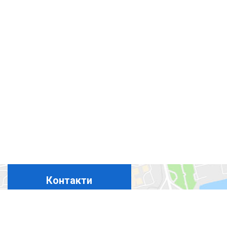
Контакти
+380675324869
+380444927694