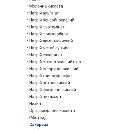
Молочна кислота
Натрій альгінат
Натрій бензойнокислий
Натрій глютамінат
Натрій ізоаскорбінат
Натрій лимоннокислий
Натрій метабісульфіт
Натрій сахаринат
Натрій сірчистокислий піро
Натрій стеариновокислий
Натрій триполіфосфат
Натрій оцтовокислий
Натрій фосфорнокислий
Натрій цикламат
Низин
Ортофосфорна кислота
Ріботайд
Сахароза