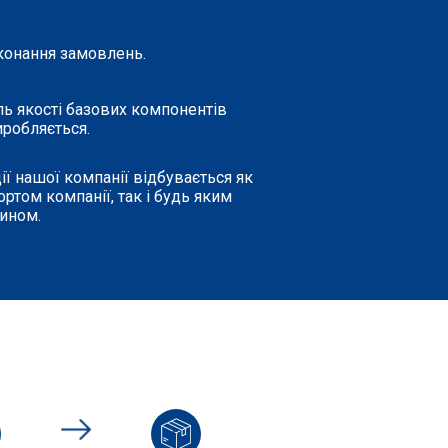
конання замовлень.
ль якості базових компонентів
иробляється.
ї нашої компанії відбувається як
ртом компанії, так і будь яким
чином.