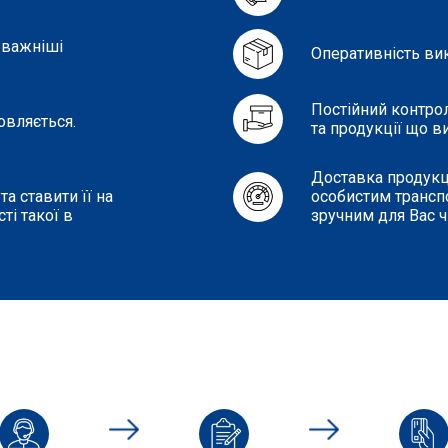
 важніші
Оперативність ви
Постійний контро
овляється.
та продукції що в
Доставка продукці
а ставити її на
особистим транспо
ті такої в
зручним для Вас 