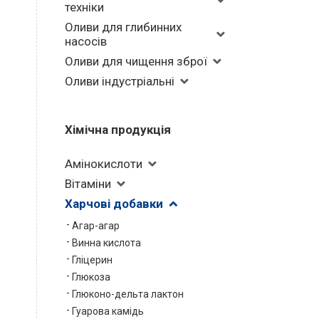
техніки
Оливи для глибинних
насосів
Оливи для чищення зброї
Оливи індустріальні
Хімічна продукція
Амінокислоти
Вітаміни
Харчові добавки
Агар-агар
Винна кислота
Гліцерин
Глюкоза
Глюконо-дельта лактон
Гуарова камідь