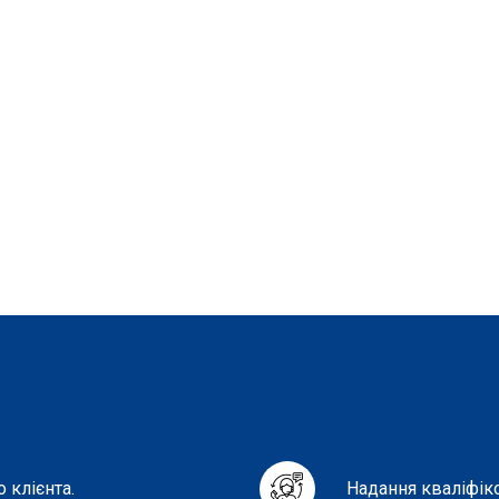
 клієнта.
Надання кваліфік