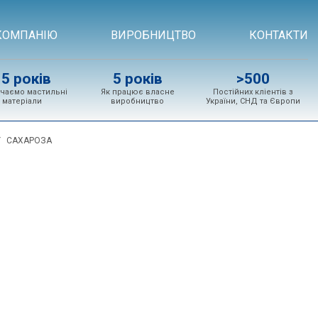
КОМПАНІЮ
ВИРОБНИЦТВО
КОНТАКТИ
15 років
5 років
>500
чаємо мастильні
Як працює власне
Постійних кліентів з
матеріали
виробництво
України, СНД та Європи
САХАРОЗА