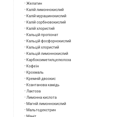
Желатин
Калій лимоннокислий
Калій мурашинокислий
Калій сорбіновокислий
Калій хлористий
Кальцій пропіонат
Кальцій фосфорнокислий
Кальцій хлористий
Кальцій лимоннокислий
Карбоксиметилцелюлоза
Кофеїн
Крохмаль
Кремній двоокис
Ксантанова камідь
Лактоза
Лимонна кислота
Магній лимоннокислий
Мальтодекстрин
Маніт