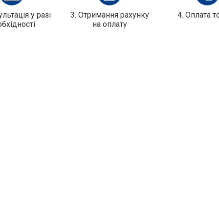
ультація у разі
3. Отримання рахунку
4. Оплата т
обхідності
на оплату