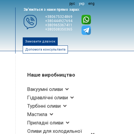
рус
укр
eng
Зв'яжіться з нами прямо зараз:
+380675324869
+380444927694
+380965367411
+380508350365
Замовити дзвінок
Допомога консультанта
Наше виробництво
Вакуумні оливи
Гідравлічні оливи
Турбінні оливи
Мастила
Приладні оливи
Оливи для холодильної