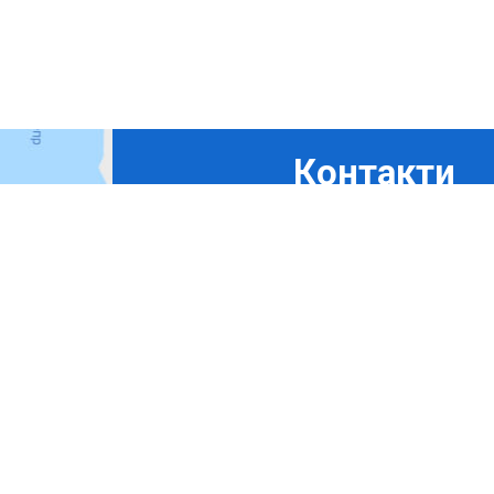
Контакти
+380675324869
+380444927694
+380965367411
+380508350365
bora-b@ukr.net
буд. 6-А, вул. Лари