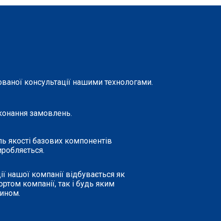
ованої консультації нашими технологами.
конання замовлень.
ль якості базових компонентів
иробляється.
ї нашої компанії відбувається як
ртом компанії, так і будь яким
чином.