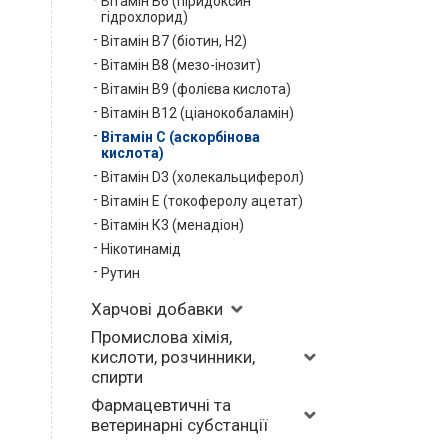
Вітамін В6 (піридоксин
гідрохлорид)
Вітамін В7 (біотин, Н2)
Вітамін В8 (мезо-інозит)
Вітамін В9 (фолієва кислота)
Вітамін В12 (ціанокобаламін)
Вітамін С (аскорбінова
кислота)
Вітамін D3 (холекальциферол)
Вітамін Е (токоферолу ацетат)
Вітамін К3 (менадіон)
Нікотинамід
Рутин
Харчові добавки
Промислова хімія,
кислоти, розчинники,
спирти
Фармацевтичні та
ветеринарні субстанції