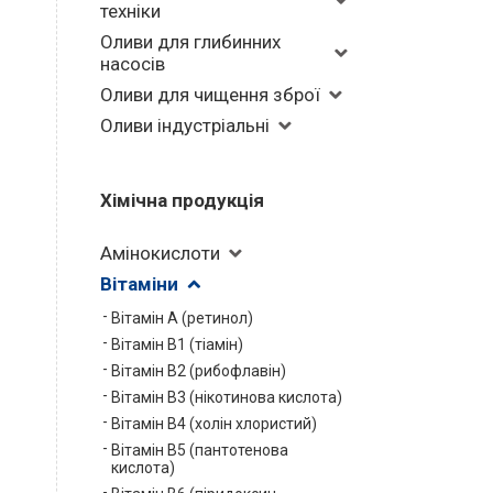
техніки
Оливи для глибинних
насосів
Оливи для чищення зброї
Оливи індустріальні
Хімічна продукція
Амінокислоти
Вітаміни
Вітамін А (ретинол)
Вітамін В1 (тіамін)
Вітамін В2 (рибофлавін)
Вітамін В3 (нікотинова кислота)
Вітамін В4 (холін хлористий)
Вітамін В5 (пантотенова
кислота)