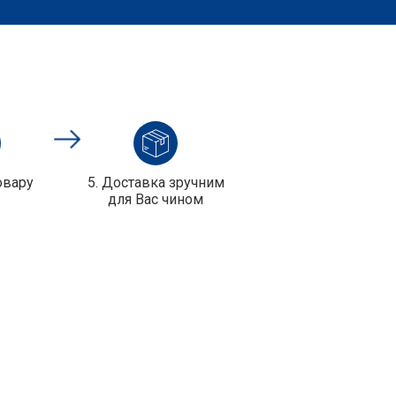
овару
5. Доставка зручним
для Вас чином