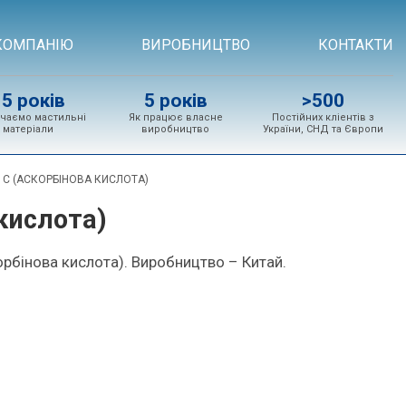
КОМПАНІЮ
ВИРОБНИЦТВО
КОНТАКТИ
15 років
5 років
>500
чаємо мастильні
Як працює власне
Постійних кліентів з
матеріали
виробництво
України, СНД та Європи
Н С (АСКОРБІНОВА КИСЛОТА)
 кислота)
корбінова кислота). Виробництво – Китай.