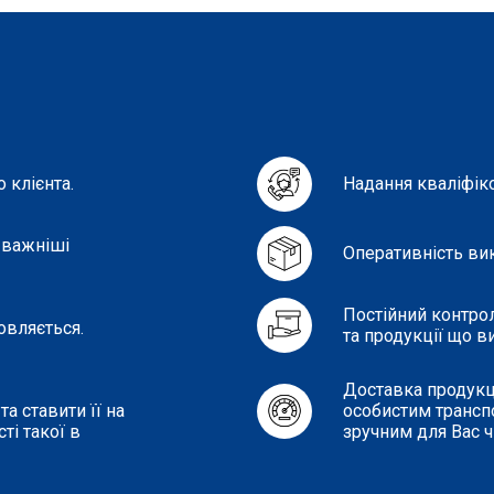
 клієнта.
Надання кваліфік
 важніші
Оперативність ви
Постійний контро
овляється.
та продукції що в
Доставка продукці
а ставити її на
особистим транспо
ті такої в
зручним для Вас 