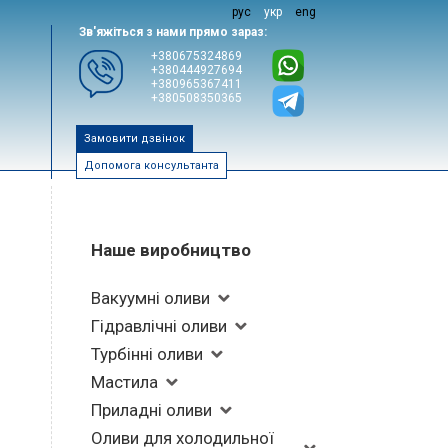
рус
укр
eng
Зв'яжіться з нами прямо зараз:
+380675324869
+380444927694
+380965367411
+380508350365
Замовити дзвінок
Допомога консультанта
Наше виробництво
Вакуумні оливи
Гідравлічні оливи
Турбінні оливи
Мастила
Приладні оливи
Оливи для холодильної