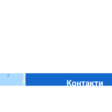
Контакти
+380675324869
+380444927694