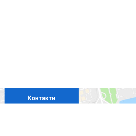
Контакти
+380675324869
+380444927694
+380965367411
+380508350365